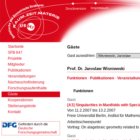
Startseite
Gäste
SFB 647
Gast auswählen:
Projekte
Mitglieder
Prof. Dr. Jaroslaw Wisniewski
Publikationen
Veranstaltungen
Funktionen
·
Publikationen
·
Veranstaltu
Nachwuchsförderung
Forschungsaufenthalte
Funktionen
Gäste
Gast
Kooperationen
[A3] Singularities in Manifolds with Spec
Stellenangebote
Von 11.2.2007 bis 13.2.2007
Kontakt
Freie Universität Berlin, Institut für Mathema
Arbeitsschwerpunkt:
Gefördert durch die
Vortrag: On alagebraic geometry related to
Deutsche
Forschungsgemeinschaft
Gast