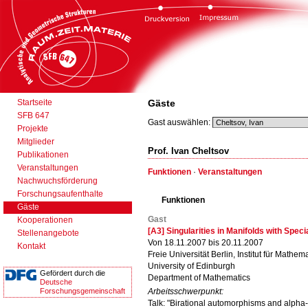
Startseite
Gäste
SFB 647
Gast auswählen:
Projekte
Mitglieder
Prof. Ivan Cheltsov
Publikationen
Veranstaltungen
Funktionen
·
Veranstaltungen
Nachwuchsförderung
Forschungsaufenthalte
Funktionen
Gäste
Gast
Kooperationen
[A3] Singularities in Manifolds with Spec
Stellenangebote
Von 18.11.2007 bis 20.11.2007
Kontakt
Freie Universität Berlin, Institut für Mathema
University of Edinburgh
Gefördert durch die
Department of Mathematics
Deutsche
Forschungsgemeinschaft
Arbeitsschwerpunkt:
Talk: "Birational automorphisms and alpha-i