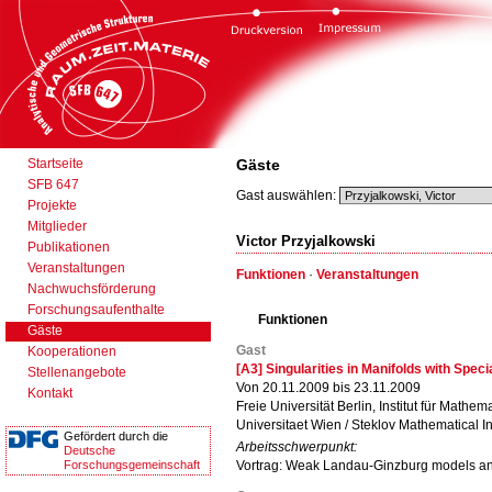
Startseite
Gäste
SFB 647
Gast auswählen:
Projekte
Mitglieder
Victor Przyjalkowski
Publikationen
Veranstaltungen
Funktionen
·
Veranstaltungen
Nachwuchsförderung
Forschungsaufenthalte
Funktionen
Gäste
Gast
Kooperationen
[A3] Singularities in Manifolds with Spec
Stellenangebote
Von 20.11.2009 bis 23.11.2009
Kontakt
Freie Universität Berlin, Institut für Mathema
Universitaet Wien / Steklov Mathematical I
Gefördert durch die
Arbeitsschwerpunkt:
Deutsche
Forschungsgemeinschaft
Vortrag: Weak Landau-Ginzburg models an