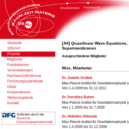
Startseite
[A4] Quasilinear Wave Equations
Supermembranes
SFB 647
Projekte
Ausgeschiedene Mitglieder
Mitglieder
Publikationen
Wiss. Mitarbeiter
Veranstaltungen
Nachwuchsförderung
Dr. Joakim Arnlind
Forschungsaufenthalte
Max-Planck-Institut für Gravitationsphysik (A
Gäste
Von 1.4.2009 bis 31.12.2011
Kooperationen
Dr. Dorothea Bahns
Stellenangebote
Max-Planck-Institut für Gravitationsphysik (A
Kontakt
Von 1.1.2005 bis 31.7.2005
Gefördert durch die
Dr. Hidehiko Shimada
Deutsche
Max-Planck-Institut für Gravitationsphysik (A
Forschungsgemeinschaft
Von 1.4.2006 bis 31.12.2008