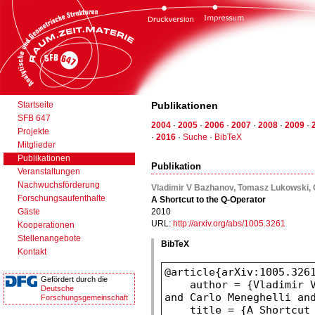
Startseite
Publikationen
SFB 647
2004
·
2005
·
2006
·
2007
·
2008
·
2009
·
Projekte
·
2016
·
Suche
·
BibTeX
Mitglieder
Publikationen
Publikation
Veranstaltungen
Nachwuchsförderung
Vladimir V Bazhanov, Tomasz Lukowski, 
Forschungsaufenthalte
A Shortcut to the Q-Operator
Gäste
2010
URL:
http://arxiv.org/abs/1005.3261
Kooperationen
Stellenangebote
BibTeX
Kontakt
Gefördert durch die
Deutsche
Forschungsgemeinschaft