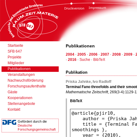
Startseite
Publikationen
SFB 647
2004
·
2005
·
2006
·
2007
·
2008
·
2009
·
Projekte
·
2016
·
Suche
·
BibTeX
Mitglieder
Publikationen
Publikation
Veranstaltungen
Nachwuchsförderung
Priska Jahnke, Ivo Radloff
Forschungsaufenthalte
Terminal Fano threefolds and their smoo
Gäste
Mathematische Zeitschrift
, 269(3-4):1129-
Kooperationen
BibTeX
Stellenangebote
Kontakt
Gefördert durch die
Deutsche
Forschungsgemeinschaft