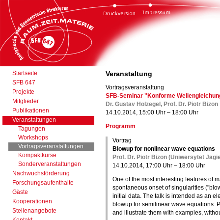
Startseite
Veranstaltung
SFB 647
Vortragsveranstaltung
Projekte
SFB-Seminar "Konforme Wellengleichunge
Mitglieder
Dr. Gustav Holzegel, Prof. Dr. Piotr Bizon
Publikationen
14.10.2014, 15:00 Uhr – 18:00 Uhr
Veranstaltungen
Programm
Tagungen
Workshops
Vortrag
Vortragsveranstaltungen
Blowup for nonlinear wave equations
Kompaktkurse
Prof. Dr. Piotr Bizon (Uniwersytet Jagi
Sonderveranstaltungen
14.10.2014, 17:00 Uhr – 18:00 Uhr
Nachwuchsförderung
One of the most interesting features of 
Forschungsaufenthalte
spontaneous onset of singularities ("blo
Gäste
initial data. The talk is intended as an e
Kooperationen
blowup for semilinear wave equations. Pr
Stellenangebote
and illustrate them with examples, withou